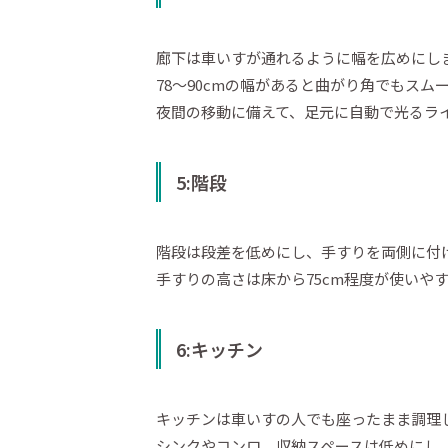
廊下は車いすが通れるように幅を広めにし
78～90cmの幅があると曲がり角でもスム
夜間の移動に備えて、足元に自動で光るラ
5:階段
階段は段差を低めにし、手すりを両側に付
手すりの高さは床から75cm程度が使いや
6:キッチン
キッチンは車いすの人でも座ったまま調理
シンクやコンロ、収納スペースは低めにし