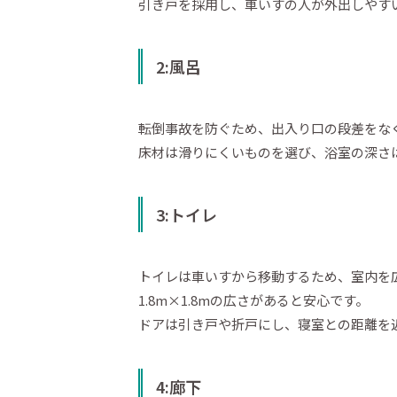
引き戸を採用し、車いすの人が外出しやす
2:風呂
転倒事故を防ぐため、出入り口の段差をな
床材は滑りにくいものを選び、浴室の深さは
3:トイレ
トイレは車いすから移動するため、室内を
1.8m×1.8mの広さがあると安心です。
ドアは引き戸や折戸にし、寝室との距離を
4:廊下