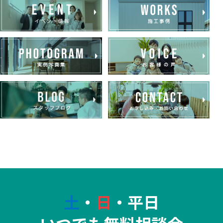
土
・
日
・平日