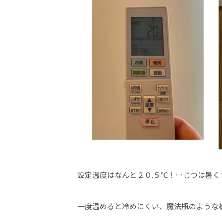
設定温度はなんと２０.５℃！…じつは暑くて
一度温めると冷めにくい、魔法瓶のような