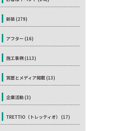
新築 (279)
アフター (16)
施工事例 (113)
賞歴とメディア掲載 (13)
企業活動 (3)
TRETTIO（トレッティオ） (17)