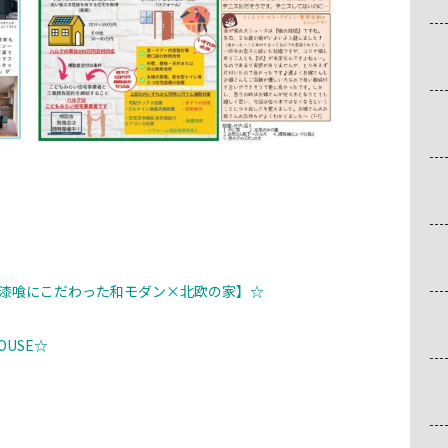
・漆喰にこだわった和モダン×北欧の家】
☆
OUSE☆