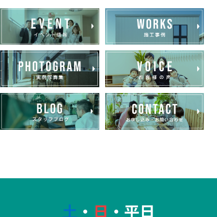
土
・
日
・平日