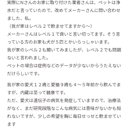
実際にNさんのお家に取り付けた業者さんは、ペットは浄
水だと言っていたので、改めてメーカーさんに問い合わせ
ました、私。
（我が家はレベル２で飲ませてますから～）
メーカーさんはレベル１で良いと言い切ってます。そう言
っている方のお家も犬が５匹とかいらっしゃいます。
我が家のレベル２も聞いてみましたが、レベル２でも問題
ないと言われました。
ペットの場合は症例などのデータが少ないからうたえない
だけらしいです。
我が家の愛犬１２歳と愛猫９歳も４～５年前から飲んでま
すが、内蔵は至って健康です。
ただ、愛犬は遺伝子の病気を発症していますので、治療法
がなく、まだ研究段階なこんな病気には意味がないかも知
れないですが、少しの希望を胸に毎日せっせと飲ませてい
ます