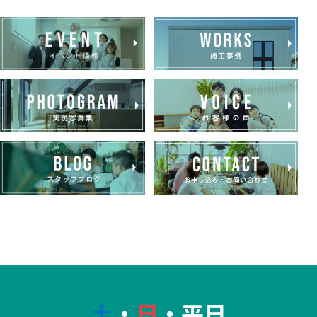
土
・
日
・平日