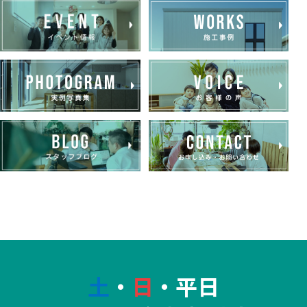
土
・
日
・平日