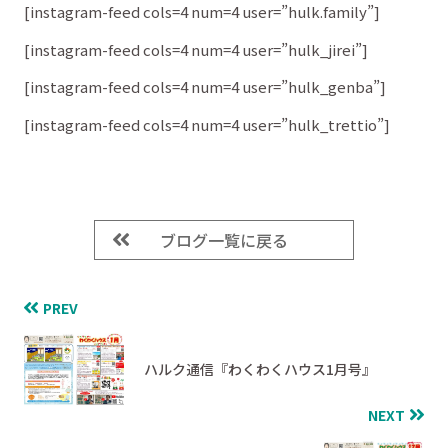
[instagram-feed cols=4 num=4 user=”hulk.family”]
[instagram-feed cols=4 num=4 user=”hulk_jirei”]
[instagram-feed cols=4 num=4 user=”hulk_genba”]
[instagram-feed cols=4 num=4 user=”hulk_trettio”]
ブログ一覧に戻る
PREV
ハルク通信『わくわくハウス1月号』
NEXT