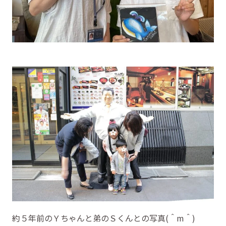
約５年前のＹちゃんと弟のＳくんとの写真(＾m＾)