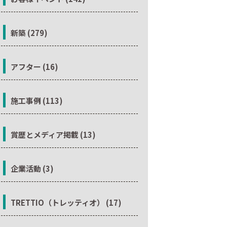
新築 (279)
アフター (16)
施工事例 (113)
賞歴とメディア掲載 (13)
企業活動 (3)
TRETTIO（トレッティオ） (17)