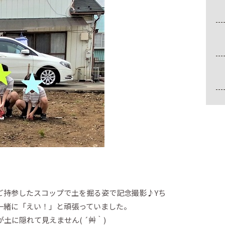
ご持参したスコップで土を掘る姿で記念撮影♪Yち
一緒に「えい！」と頑張っていました。
土に隠れて見えません( ´艸｀)