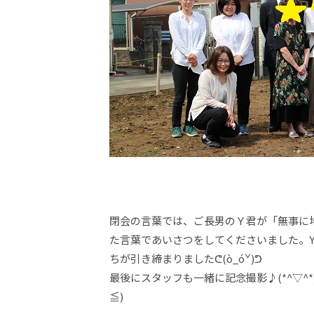
閉会の言葉では、ご長男のＹ君が「無事に
た言葉であいさつをしてくださいました。
ちが引き締まりましたᕦ(ò_óˇ)ᕤ
最後にスタッフも一緒に記念撮影♪(*^▽^
≦)