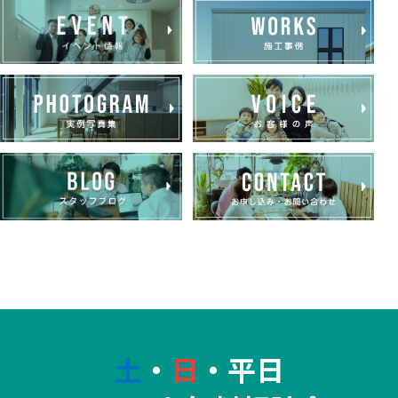
土
・
日
・平日