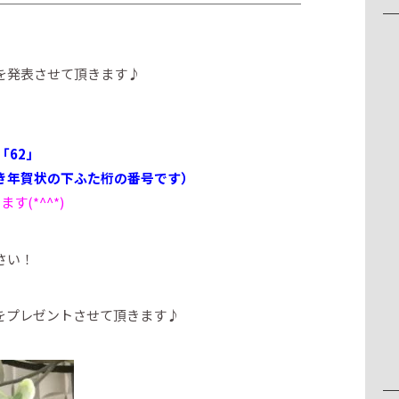
を発表させて頂きます♪
「62」
き年賀状の下ふた桁の番号です）
(*^^*)
さい！
をプレゼントさせて頂きます♪