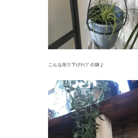
こんな吊り下げﾀｲﾌﾟの鉢♪