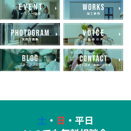
土
・
日
・平日