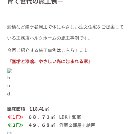
育て世代の施工例―
船橋など鎌ケ谷周辺で体にやさしい注文住宅をご提案して
いる工務店ハルクホームの施工事例です。
今回ご紹介する施工事例はこちら！↓↓
『無垢と漆喰、やさしい光に包まれる家』
延床面積 118.41㎡
≪１F≫
６８．７３㎡
LDK＋和室
≪２F≫
４９．６８㎡
洋室２部屋＋納戸