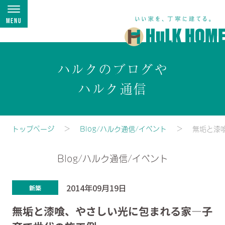
Menu
ハルクのブログや
ハルク通信
トップページ
Blog/ハルク通信/イベント
無垢と漆
Blog/ハルク通信/イベント
2014年09月19日
新築
無垢と漆喰、やさしい光に包まれる家―子