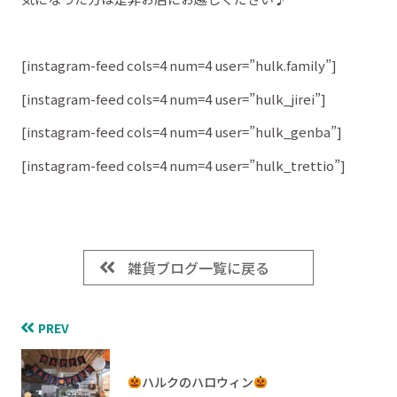
[instagram-feed cols=4 num=4 user=”hulk.family”]
[instagram-feed cols=4 num=4 user=”hulk_jirei”]
[instagram-feed cols=4 num=4 user=”hulk_genba”]
[instagram-feed cols=4 num=4 user=”hulk_trettio”]
雑貨ブログ一覧に戻る
PREV
ハルクのハロウィン