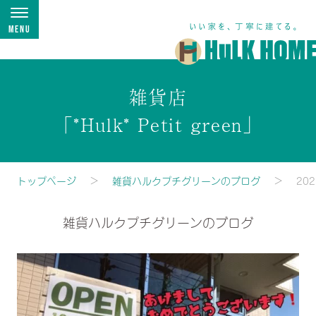
Menu
雑貨店
「*Hulk* Petit green」
トップページ
雑貨ハルクプチグリーンのブログ
20
雑貨ハルクプチグリーンのブログ