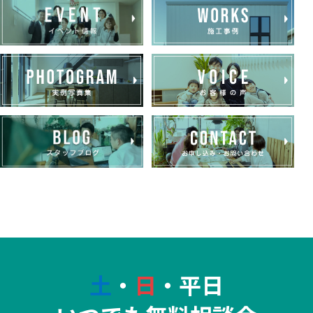
土
・
日
・平日