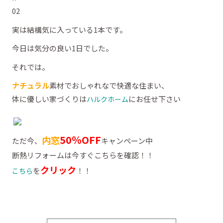
実は結構気に入っている1本です。
今日は気分の良い1日でした。
それでは。
ナチュラル
素材でおしゃれなで快適な住まい、
体に優しい家づくりは
にお任せ下さい
ハルクホーム
50％OFF
内窓
ただ今、
キャンペーン中
断熱リフォームは今すぐこちらを確認！！
クリック
を
！！
こちら