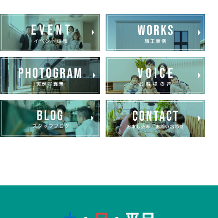
土
・
日
・平日