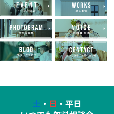
土
・
日
・平日