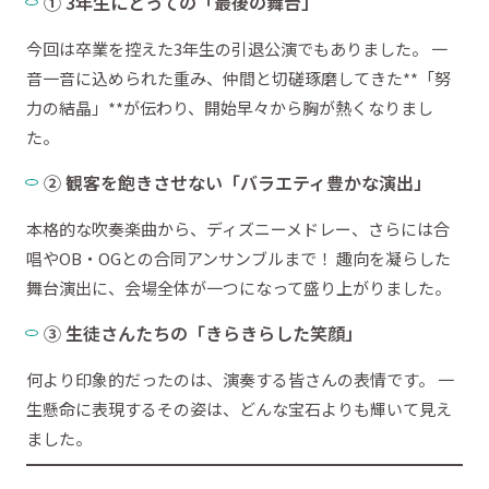
① 3年生にとっての「最後の舞台」
今回は卒業を控えた3年生の引退公演でもありました。 一
音一音に込められた重み、仲間と切磋琢磨してきた**「努
力の結晶」**が伝わり、開始早々から胸が熱くなりまし
た。
② 観客を飽きさせない「バラエティ豊かな演出」
本格的な吹奏楽曲から、ディズニーメドレー、さらには合
唱やOB・OGとの合同アンサンブルまで！ 趣向を凝らした
舞台演出に、会場全体が一つになって盛り上がりました。
③ 生徒さんたちの「きらきらした笑顔」
何より印象的だったのは、演奏する皆さんの表情です。 一
生懸命に表現するその姿は、どんな宝石よりも輝いて見え
ました。