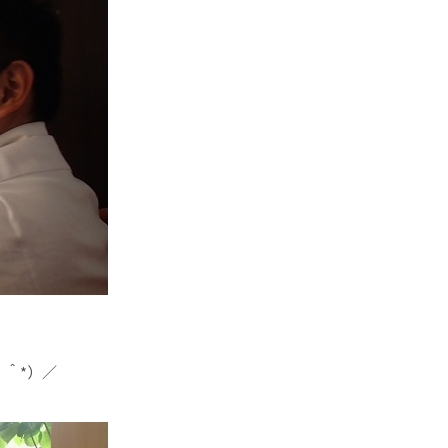
＾＾*）／