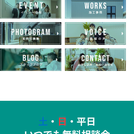
土
・
日
・平日