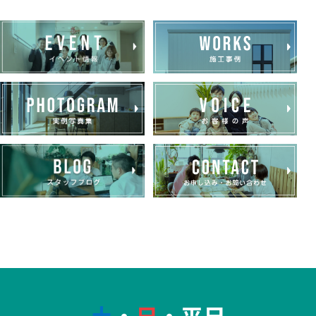
土
・
日
・平日