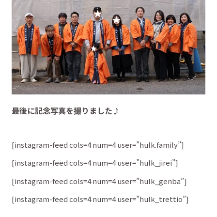
最後に記念写真を撮りました♪
[instagram-feed cols=4 num=4 user=”hulk.family”]
[instagram-feed cols=4 num=4 user=”hulk_jirei”]
[instagram-feed cols=4 num=4 user=”hulk_genba”]
[instagram-feed cols=4 num=4 user=”hulk_trettio”]