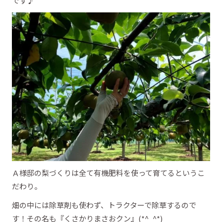
です♪
Ａ様邸の梨づくりは全て有機肥料を使って育てるというこ
だわり。
畑の中には除草剤も使わず、トラクターで除草するので
す！その名も『くさかりまさおクン』(*^_^*)