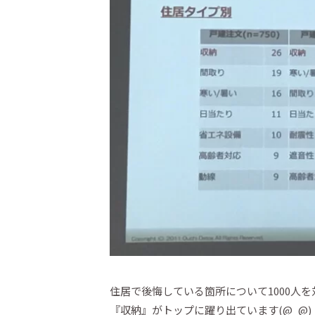
住居で後悔している箇所について1000人
『収納』がトップに躍り出ています(@_@)