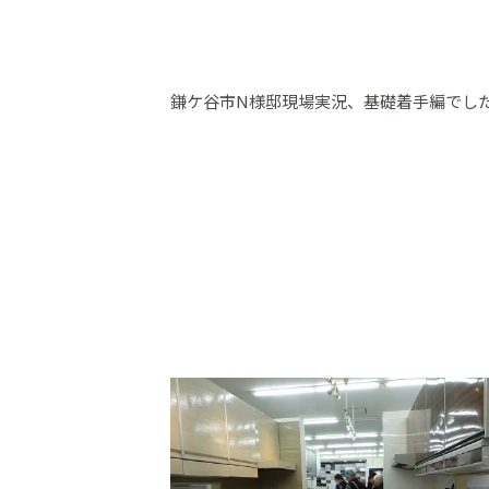
鎌ケ谷市N様邸現場実況、基礎着手編でし