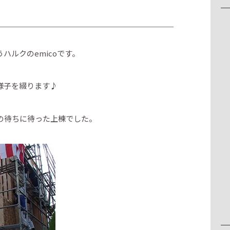
ハルクのemicoです。
様子を綴ります♪
の待ちに待った上棟でした。