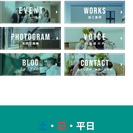
土
・
日
・平日