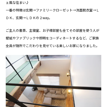
ェ風な住まい♪
一番の特徴は玄関→ファミリークローゼット→洗面脱衣室→Ｌ
ＤＫ、玄関→ＬＤＫの２way。
ご主人の書斎、主寝室、お子様部屋も全てその部屋を使う人が
壁紙やファブリックや照明をコーディネートするなど、ご家族
全員が随所でこだわりを見せている楽しいお家になりました。