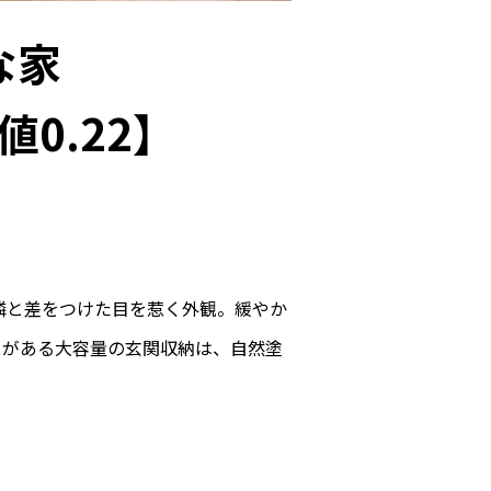
な家
値0.22】
隣と差をつけた目を惹く外観。緩やか
スがある大容量の玄関収納は、自然塗