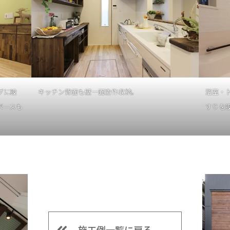
グに設
キッチン背面も壁一面造作収納。
浴室・
ペースも
すりを
施工例一覧に戻る