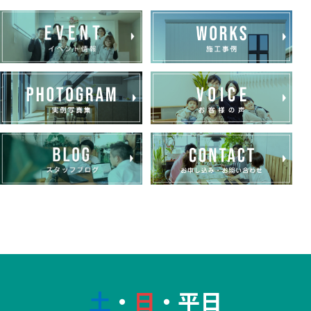
土
・
日
・平日