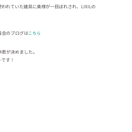
われていた建具に奥様が一目ぼれされ、LIXILの
覧会のブログは
こちら
M君が決めました。
うです！