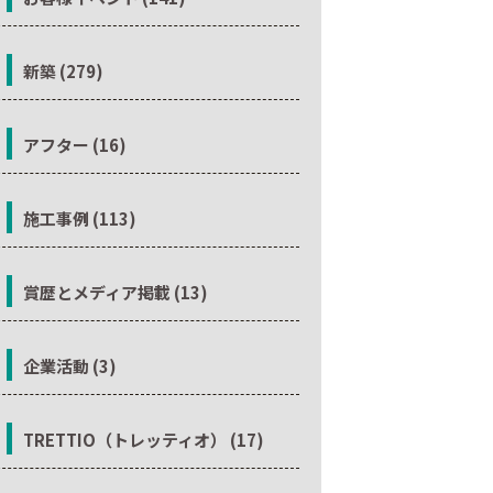
新築 (279)
アフター (16)
施工事例 (113)
賞歴とメディア掲載 (13)
企業活動 (3)
TRETTIO（トレッティオ） (17)