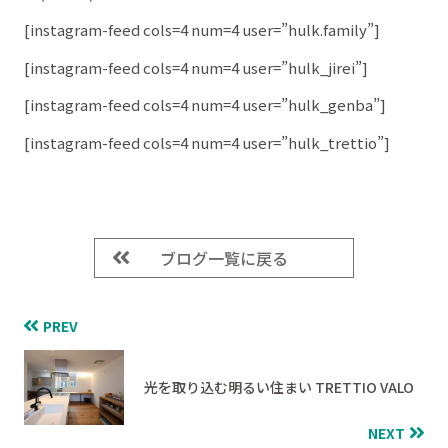
[instagram-feed cols=4 num=4 user=”hulk.family”]
[instagram-feed cols=4 num=4 user=”hulk_jirei”]
[instagram-feed cols=4 num=4 user=”hulk_genba”]
[instagram-feed cols=4 num=4 user=”hulk_trettio”]
ブログ一覧に戻る
PREV
光を取り込む明るい住まい TRETTIO VALO
NEXT