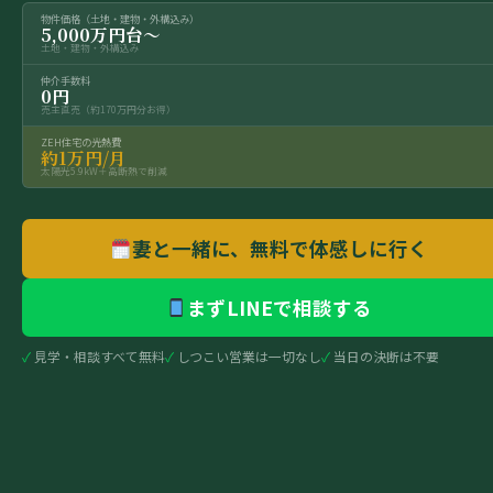
物件価格（土地・建物・外構込み）
5,000万円台〜
土地・建物・外構込み
仲介手数料
0円
売主直売（約170万円分お得）
ZEH住宅の光熱費
約1万円/月
太陽光5.9kW＋高断熱で削減
妻と一緒に、無料で体感しに行く
まずLINEで相談する
見学・相談すべて無料
しつこい営業は一切なし
当日の決断は不要